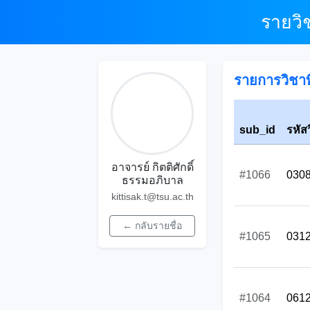
รายวิ
รายการวิชาที
sub_id
รหัส
อาจารย์ กิตติศักดิ์
#1066
030
ธรรมอภิบาล
kittisak.t@tsu.ac.th
← กลับรายชื่อ
#1065
031
#1064
061