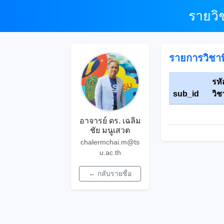
รายวิ
รายการวิชาที
รหั
sub_id
วิช
อาจารย์ ดร. เฉลิม
ชัย มนูเสวต
chalermchai.m@ts
u.ac.th
← กลับรายชื่อ