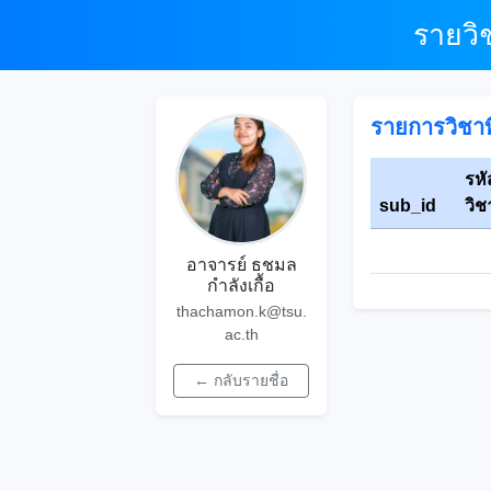
รายวิ
รายการวิชาที
รหั
sub_id
วิช
อาจารย์ ธชมล
กำลังเกื้อ
thachamon.k@tsu.
ac.th
← กลับรายชื่อ