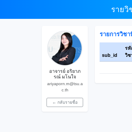
รายวิ
รายการวิชาที
รหั
sub_id
วิช
อาจารย์ อริยาภ
รณ์ มโนใจ
ariyaporn.m@tsu.a
c.th
← กลับรายชื่อ