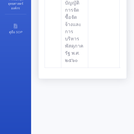
บัญญัติ
ยุทธศาสตร์
องค์กร
การจัด
ซื้อจัด
จ้างและ
การ
คู่มือ SOP
บริหาร
พัสดุภาค
รัฐ พ.ศ.
๒๕๖๐