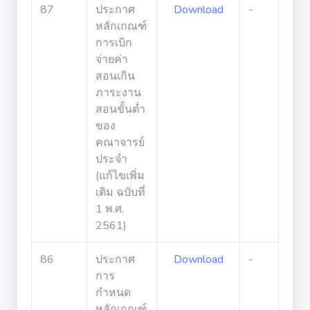
87
ประกาศ
Download
-
ยุทธศาสตร์
องค์กร
หลักเกณฑ์
การเบิก
จ่ายค่า
สอนเกิน
คู่มือ SOP
ภาระงาน
สอนขั้นต่ำ
ของ
คณาจารย์
ประจำ
(แก้ไขเพิ่ม
เติม ฉบับที่
1 พ.ศ.
2561)
86
ประกาศ
Download
-
การ
กำหนด
หลักเกณฑ์