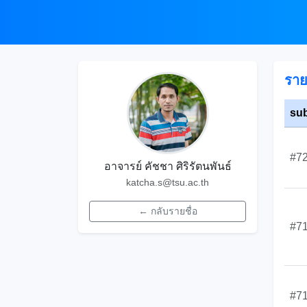
ราย
su
#7
อาจารย์ คัชชา ศิริรัตนพันธ์
katcha.s@tsu.ac.th
← กลับรายชื่อ
#7
#7