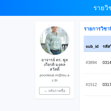
รายวิ
รายการวิชาที
sub_id
รหัส
อาจารย์ ดร. พูล
#3894
031
เกียรติ มงคล
สวัสดิ์
poonkeat.m@tsu.a
c.th
#1512
031
← กลับรายชื่อ