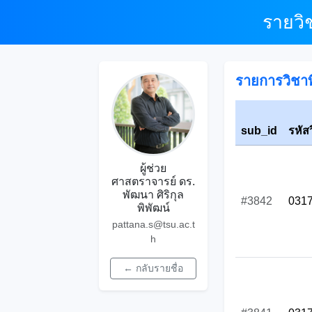
รายวิ
รายการวิชาที
sub_id
รหัส
ผู้ช่วย
ศาสตราจารย์ ดร.
พัฒนา ศิริกุล
#3842
031
พิพัฒน์
pattana.s@tsu.ac.t
h
← กลับรายชื่อ