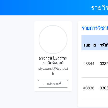
รายวิ
รายการวิชาที
sub_id
รหัส
อาจารย์ ปิยวรรณ
ขอจิตต์เมตต์
#3844
033
piyawan.k@tsu.ac.t
h
← กลับรายชื่อ
#3838
030