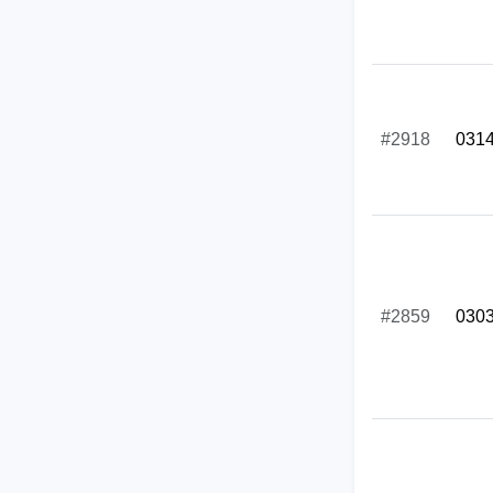
#2918
031
#2859
030