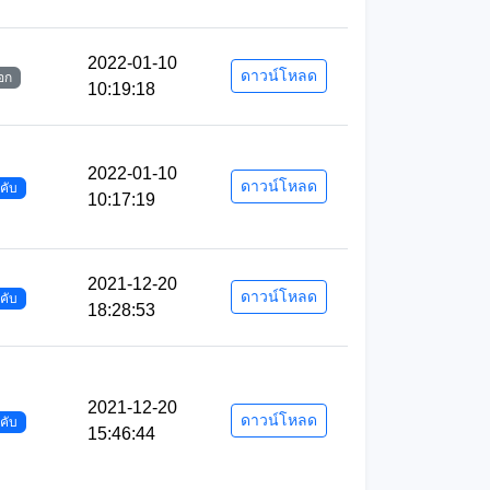
2022-01-10
ดาวน์โหลด
ือก
10:19:18
2022-01-10
ดาวน์โหลด
งคับ
10:17:19
2021-12-20
ดาวน์โหลด
งคับ
18:28:53
2021-12-20
ดาวน์โหลด
งคับ
15:46:44