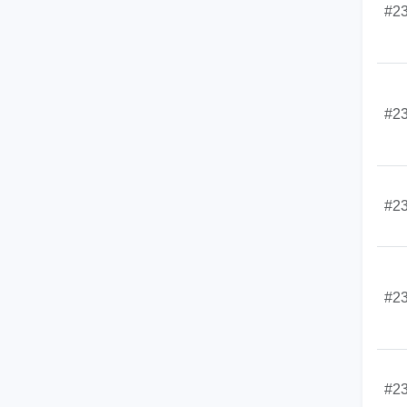
#2
#2
#2
#2
#2