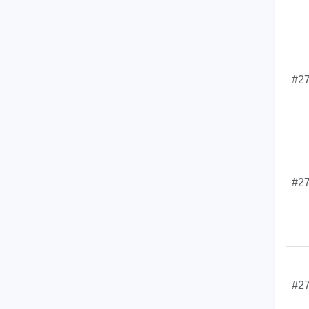
#2
#2
#2