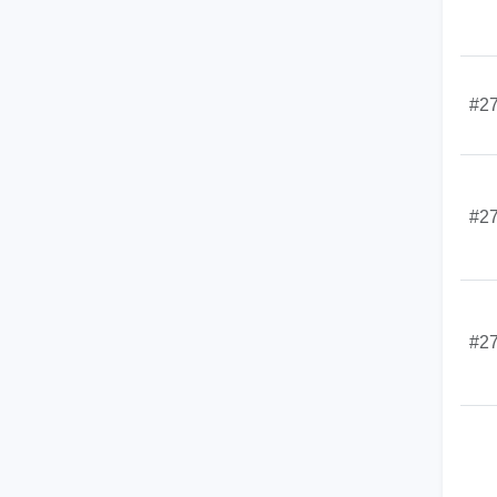
#2
#2
#2