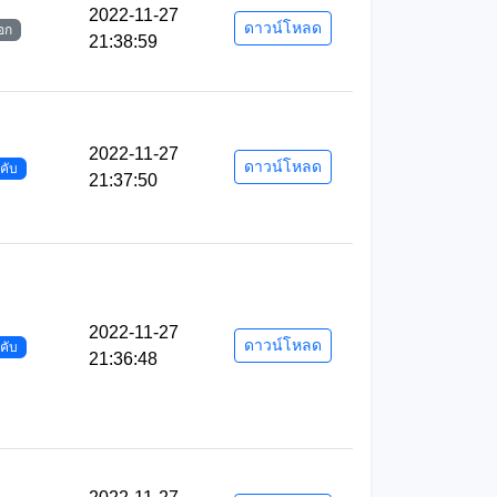
2022-11-27
ดาวน์โหลด
ือก
21:38:59
2022-11-27
ดาวน์โหลด
งคับ
21:37:50
2022-11-27
ดาวน์โหลด
งคับ
21:36:48