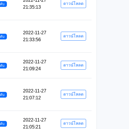
2022-11-27
ดาวน์โหลด
งคับ
21:35:13
2022-11-27
ดาวน์โหลด
งคับ
21:33:56
2022-11-27
ดาวน์โหลด
งคับ
21:09:24
2022-11-27
ดาวน์โหลด
งคับ
21:07:12
2022-11-27
ดาวน์โหลด
งคับ
21:05:21