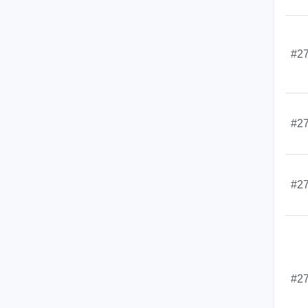
#2
#2
#2
#2