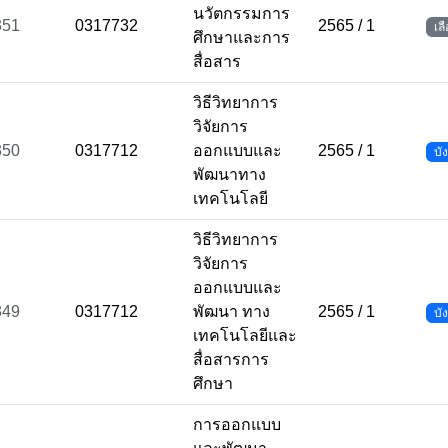
นวัตกรรมการ
351
0317732
2565 / 1
เล
ศึกษาและการ
สื่อสาร
วิธีวิทยาการ
วิจัยการ
350
0317712
ออกแบบและ
2565 / 1
บั
พัฒนาทาง
เทคโนโลยี
วิธีวิทยาการ
วิจัยการ
ออกแบบและ
349
0317712
พัฒนา ทาง
2565 / 1
บั
เทคโนโลยีและ
สื่อสารการ
ศึกษา
การออกแบบ