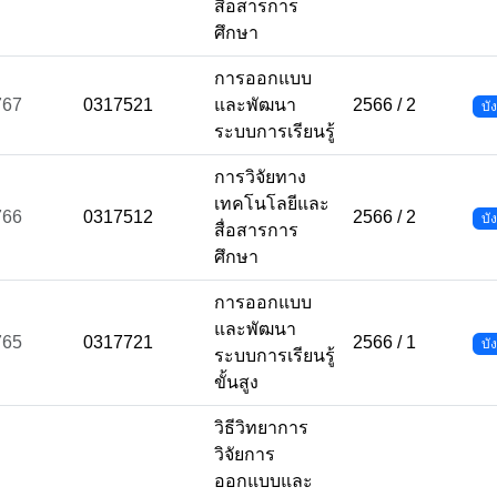
สื่อสารการ
ศึกษา
การออกแบบ
767
0317521
และพัฒนา
2566 / 2
บั
ระบบการเรียนรู้
การวิจัยทาง
เทคโนโลยีและ
766
0317512
2566 / 2
บั
สื่อสารการ
ศึกษา
การออกแบบ
และพัฒนา
765
0317721
2566 / 1
บั
ระบบการเรียนรู้
ขั้นสูง
วิธีวิทยาการ
วิจัยการ
ออกแบบและ