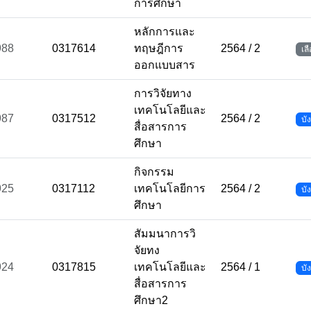
การศึกษา
หลักการและ
988
0317614
ทฤษฎีการ
2564 / 2
เล
ออกแบบสาร
การวิจัยทาง
เทคโนโลยีและ
987
0317512
2564 / 2
บั
สื่อสารการ
ศึกษา
กิจกรรม
925
0317112
เทคโนโลยีการ
2564 / 2
บั
ศึกษา
สัมมนาการวิ
จัยทง
924
0317815
เทคโนโลยีและ
2564 / 1
บั
สื่อสารการ
ศึกษา2