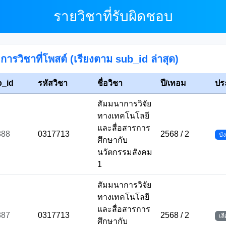
รายวิชาที่รับผิดชอบ
การวิชาที่โพสต์ (เรียงตาม sub_id ล่าสุด)
b_id
รหัสวิชา
ชื่อวิชา
ปี/เทอม
ปร
สัมมนาการวิจัย
ทางเทคโนโลยี
และสื่อสารการ
888
0317713
2568 / 2
บั
ศึกษากับ
นวัตกรรมสังคม
1
สัมมนาการวิจัย
ทางเทคโนโลยี
และสื่อสารการ
887
0317713
2568 / 2
เล
ศึกษากับ