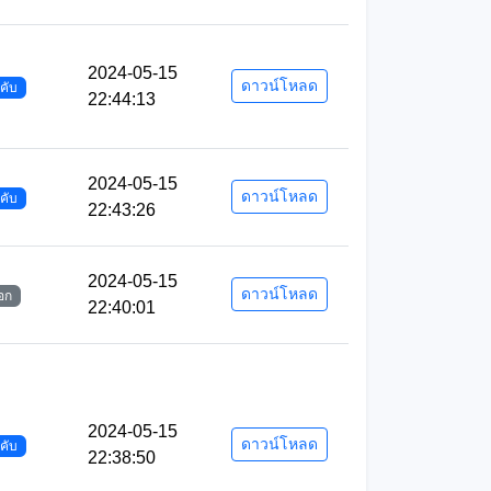
2024-05-15
ดาวน์โหลด
งคับ
22:44:13
2024-05-15
ดาวน์โหลด
งคับ
22:43:26
2024-05-15
ดาวน์โหลด
ือก
22:40:01
2024-05-15
ดาวน์โหลด
งคับ
22:38:50