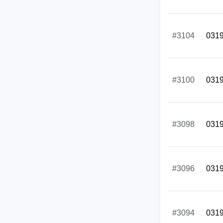
#3104
031
#3100
031
#3098
031
#3096
031
#3094
031