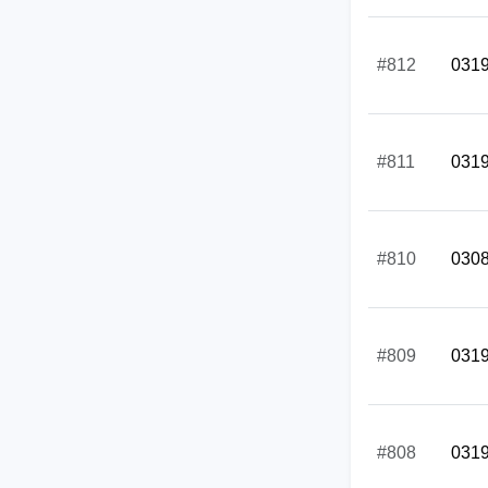
#812
031
#811
031
#810
030
#809
031
#808
031