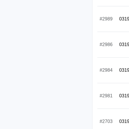
#2989
031
#2986
031
#2984
031
#2981
031
#2703
031