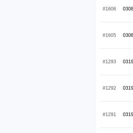
#1606
030
#1605
030
#1293
031
#1292
031
#1291
031