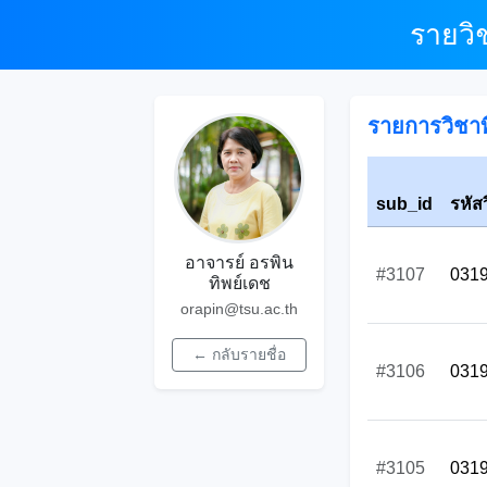
รายวิ
รายการวิชาที
sub_id
รหัส
อาจารย์ อรพิน
#3107
031
ทิพย์เดช
orapin@tsu.ac.th
← กลับรายชื่อ
#3106
031
#3105
031