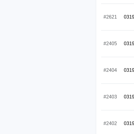
#2621
031
#2405
031
#2404
031
#2403
031
#2402
031