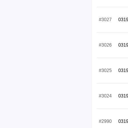
#3027
031
#3026
031
#3025
031
#3024
031
#2990
031