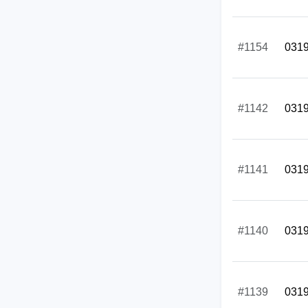
#1154
031
#1142
031
#1141
031
#1140
031
#1139
031