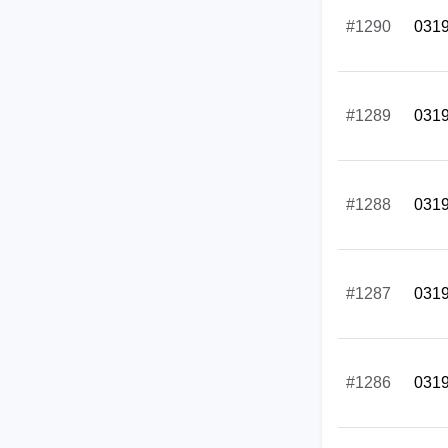
#1290
031
#1289
031
#1288
031
#1287
031
#1286
031