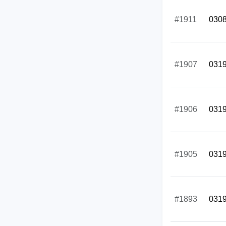
#1911
030
#1907
031
#1906
031
#1905
031
#1893
031