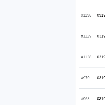
#1138
031
#1129
031
#1128
031
#970
031
#968
031