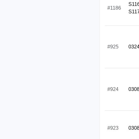
S11
#1186
S11
#925
032
#924
030
#923
030