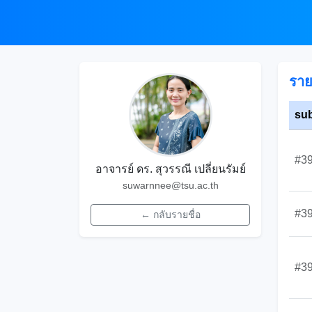
ราย
su
#3
อาจารย์ ดร. สุวรรณี เปลี่ยนรัมย์
suwarnnee@tsu.ac.th
#3
← กลับรายชื่อ
#3