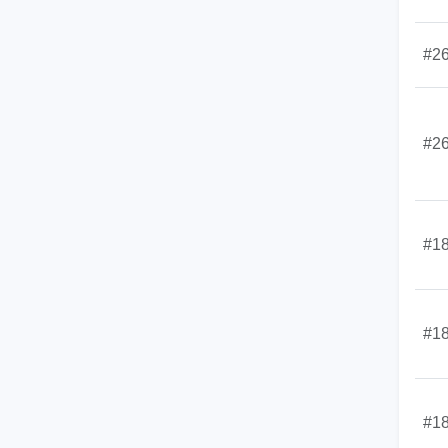
#2
#2
#1
#1
#1