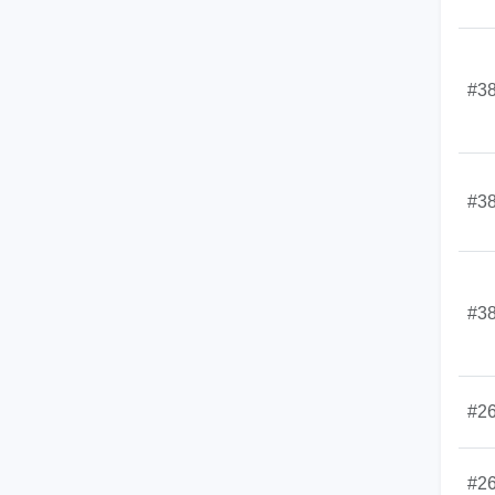
#3
#3
#3
#2
#2