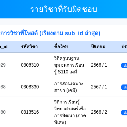
รายวิชาที่รับผิดชอบ
การวิชาที่โพสต์ (เรียงตาม sub_id ล่าสุด)
b_id
รหัสวิชา
ชื่อวิชา
ปี/เทอม
ปร
วิถีครูบนฐาน
029
0308310
ชุมชนการเรียน
2566 / 1
บั
รู้ S110 เคมี
การสอนเฉพาะ
988
0308330
2567 / 1
บั
สาขา (เคมี)
วิถีการเรียนรู้
วิทยาศาสตร์เพื่อ
980
0313516
2566 / 2
บั
การพัฒนา (ภาค
พิเศษ)