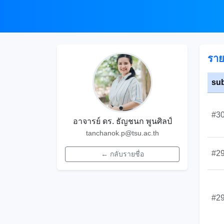
ราย
su
#3
อาจารย์ ดร. ธัญชนก พูนศิลป์
tanchanok.p@tsu.ac.th
#2
← กลับรายชื่อ
#2