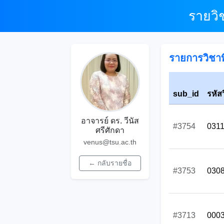
รายวิ
รายการวิชาที
sub_id
รหัส
อาจารย์ ดร. วีนัส
#3754
031
ศรีศักดา
venus@tsu.ac.th
← กลับรายชื่อ
#3753
030
#3713
000